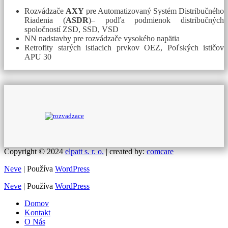
Rozvádzače
AXY
pre Automatizovaný Systém Distribučného
Riadenia (
ASDR
)– podľa podmienok distribučných
spoločností ZSD, SSD, VSD
NN nadstavby pre rozvádzače vysokého napätia
Retrofity starých istiacich prvkov OEZ, Poľských ističov
APU 30
Copyright © 2024
elpatt s. r. o.
| created by:
comcare
Neve
| Používa
WordPress
Neve
| Používa
WordPress
Domov
Kontakt
O Nás