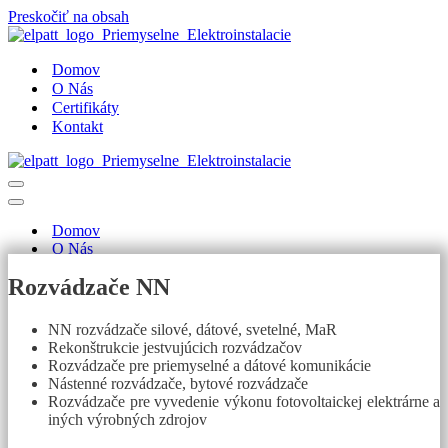
Preskočiť na obsah
Domov
O Nás
Certifikáty
Kontakt
Menu
navigácie
Menu
navigácie
Domov
O Nás
Certifikáty
Rozvádzače NN
Kontakt
VÝROBA ROZVÁDZAČOV
NN rozvádzače silové, dátové, svetelné, MaR
Rekonštrukcie jestvujúcich rozvádzačov
Rozvádzače pre priemyselné a dátové komunikácie
Nástenné rozvádzače, bytové rozvádzače
Rozvádzače pre vyvedenie výkonu fotovoltaickej elektrárne a
iných výrobných zdrojov